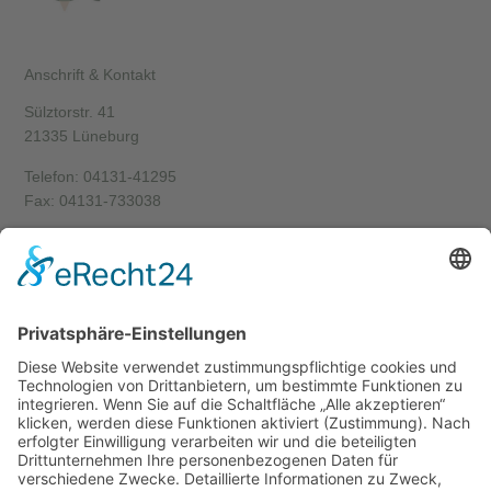
Anschrift & Kontakt
Sülztorstr. 41
21335 Lüneburg
Telefon: 04131-41295
Fax: 04131-733038
Sprechstunden
Mo, Di, Do, Fr
09:00 – 12:00 Uhr
und nach Vereinbarung
Informationen